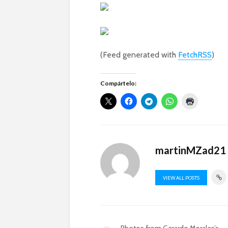
(Feed generated with
FetchRSS
)
Compártelo:
martinMZad21
VIEW ALL POSTS