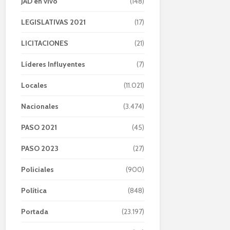
JAD en vivo
(148)
LEGISLATIVAS 2021
(17)
LICITACIONES
(21)
Líderes Influyentes
(7)
Locales
(11.021)
Nacionales
(3.474)
PASO 2021
(45)
PASO 2023
(27)
Policiales
(900)
Política
(848)
Portada
(23.197)