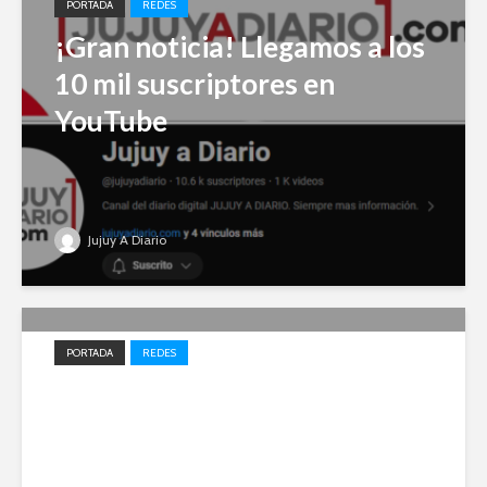
PORTADA
REDES
¡Gran noticia! Llegamos a los
10 mil suscriptores en
YouTube
Jujuy A Diario
PORTADA
REDES
Impulso local: Jujuy A Diario
entre los 20 medios elegidos
en 2023 para el desarrollo