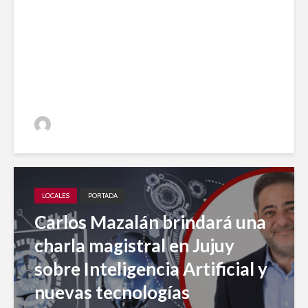
Impulso local: Jujuy A Diario
entre los 20 medios elegidos
en 2023 para el desarrollo
periodístico
Jujuy A Diario
LOCALES
PORTADA
Carlos Mazalán brindará una
charla magistral en Jujuy
sobre Inteligencia Artificial y
nuevas tecnologías