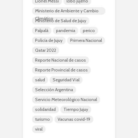
Lionel Messi
lobo jujeño
Ministerio de Ambiente y Cambio
Climático
Ministerio de Salud de Jujuy
Palpalá
pandemia
perico
Policía de Jujuy
Primera Nacional
Qatar 2022
Reporte Nacional de casos
Reporte Provincial de casos
salud
Seguridad Vial
Selección Argentina
Servicio Meteorológico Nacional
solidaridad
Tiempo Jujuy
turismo
Vacunas covid-19
viral