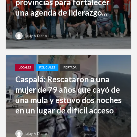
provincias para fortalecer
una agenda de liderazgo...
Jujuy A Diario
LOCALES
POLICIALES
PORTADA
Caspalá: Rescataron a una
mujer de 79 años que cayó de
una mula y estuvo dos noches
en un lugar de difícil acceso
Jujuy A Diario