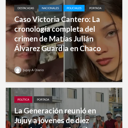
DESTACADAS
NACIONALES
POLICIALES
PORTADA
Caso Victoria Cantero: La
cronología completa del
crimen de Matías Julián
Álvarez Guardia en Chaco
Jujuy A Diario
POLÍTICA
PORTADA
La Generación reunió en
Jujuy a jóvenes de diez