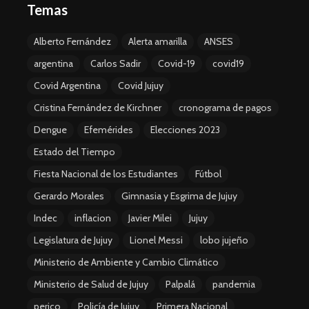
Temas
Alberto Fernández
Alerta amarilla
ANSES
argentina
Carlos Sadir
Covid-19
covid19
Covid Argentina
Covid Jujuy
Cristina Fernández de Kirchner
cronograma de pagos
Dengue
Efemérides
Elecciones 2023
Estado del Tiempo
Fiesta Nacional de los Estudiantes
Fútbol
Gerardo Morales
Gimnasia y Esgrima de Jujuy
Indec
inflacion
Javier Milei
Jujuy
Legislatura de Jujuy
Lionel Messi
lobo jujeño
Ministerio de Ambiente y Cambio Climático
Ministerio de Salud de Jujuy
Palpalá
pandemia
perico
Policía de Jujuy
Primera Nacional