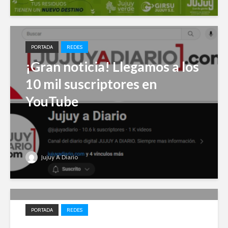
PORTADA
REDES
¡Gran noticia! Llegamos a los
10 mil suscriptores en
YouTube
Jujuy A Diario
PORTADA
REDES