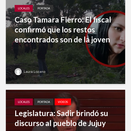
LOCALES
PORTADA
Caso Tamara Fierro: El fiscal
confirmó que los restos
encontrados son de la joven
Laura Lozano
LOCALES
PORTADA
VIDEOS
Legislatura: Sadir brindó su
discurso al pueblo de Jujuy