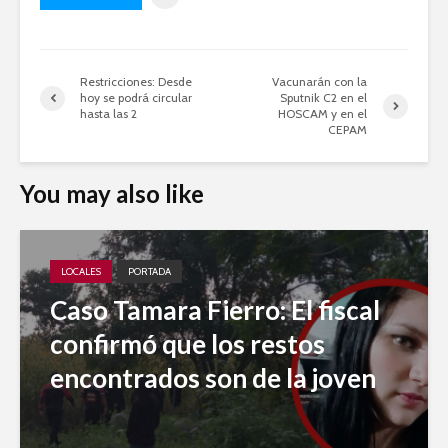
Restricciones: Desde
Vacunarán con la
hoy se podrá circular
Sputnik C2 en el
hasta las 2
HOSCAM y en el
CEPAM
You may also like
LOCALES
PORTADA
Caso Tamara Fierro: El fiscal
confirmó que los restos
encontrados son de la joven