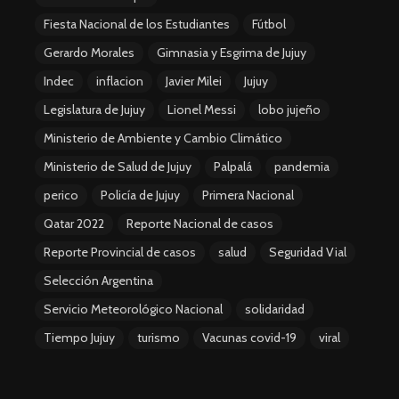
Fiesta Nacional de los Estudiantes
Fútbol
Gerardo Morales
Gimnasia y Esgrima de Jujuy
Indec
inflacion
Javier Milei
Jujuy
Legislatura de Jujuy
Lionel Messi
lobo jujeño
Ministerio de Ambiente y Cambio Climático
Ministerio de Salud de Jujuy
Palpalá
pandemia
perico
Policía de Jujuy
Primera Nacional
Qatar 2022
Reporte Nacional de casos
Reporte Provincial de casos
salud
Seguridad Vial
Selección Argentina
Servicio Meteorológico Nacional
solidaridad
Tiempo Jujuy
turismo
Vacunas covid-19
viral