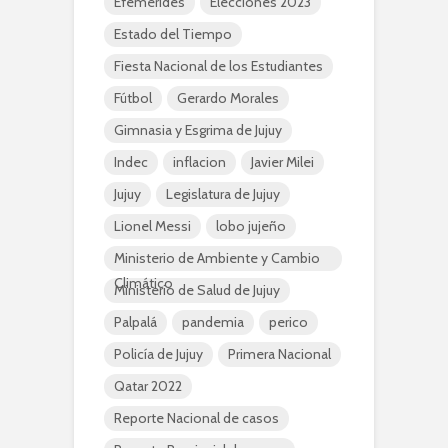
Efemérides
Elecciones 2023
Estado del Tiempo
Fiesta Nacional de los Estudiantes
Fútbol
Gerardo Morales
Gimnasia y Esgrima de Jujuy
Indec
inflacion
Javier Milei
Jujuy
Legislatura de Jujuy
Lionel Messi
lobo jujeño
Ministerio de Ambiente y Cambio
Climático
Ministerio de Salud de Jujuy
Palpalá
pandemia
perico
Policía de Jujuy
Primera Nacional
Qatar 2022
Reporte Nacional de casos