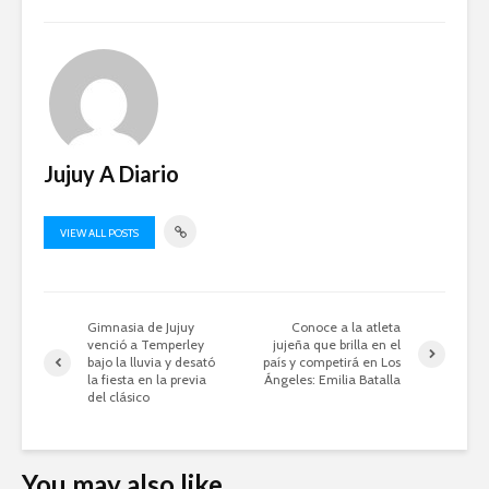
Jujuy A Diario
VIEW ALL POSTS
Gimnasia de Jujuy
Conoce a la atleta
venció a Temperley
jujeña que brilla en el
bajo la lluvia y desató
país y competirá en Los
la fiesta en la previa
Ángeles: Emilia Batalla
del clásico
You may also like