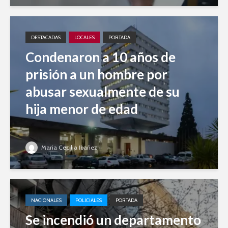
DESTACADAS
LOCALES
PORTADA
Condenaron a 10 años de
prisión a un hombre por
abusar sexualmente de su
hija menor de edad
Maria Cecilia Ibañez
NACIONALES
POLICIALES
PORTADA
Se incendió un departamento