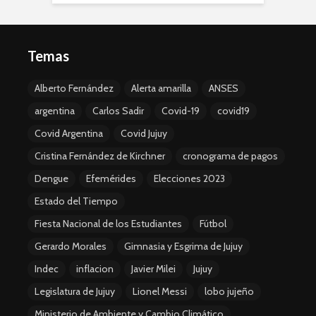
Temas
Alberto Fernández
Alerta amarilla
ANSES
argentina
Carlos Sadir
Covid-19
covid19
Covid Argentina
Covid Jujuy
Cristina Fernández de Kirchner
cronograma de pagos
Dengue
Efemérides
Elecciones 2023
Estado del Tiempo
Fiesta Nacional de los Estudiantes
Fútbol
Gerardo Morales
Gimnasia y Esgrima de Jujuy
Indec
inflacion
Javier Milei
Jujuy
Legislatura de Jujuy
Lionel Messi
lobo jujeño
Ministerio de Ambiente y Cambio Climático