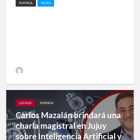
PORTADA
REDES
Impulso local: Jujuy A Diario
entre los 20 medios elegidos
en 2023 para el desarrollo
periodístico
Jujuy A Diario
LOCALES
PORTADA
Carlos Mazalán brindará una
charla magistral en Jujuy
sobre Inteligencia Artificial y