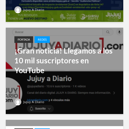
Jujuy A Diario
PORTADA
REDES
¡Gran noticia! Llegamos a los
10 mil suscriptores en
YouTube
Jujuy A Diario