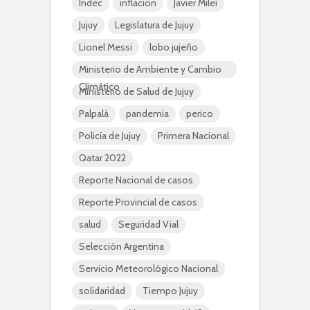
Indec
inflacion
Javier Milei
Jujuy
Legislatura de Jujuy
Lionel Messi
lobo jujeño
Ministerio de Ambiente y Cambio
Climático
Ministerio de Salud de Jujuy
Palpalá
pandemia
perico
Policía de Jujuy
Primera Nacional
Qatar 2022
Reporte Nacional de casos
Reporte Provincial de casos
salud
Seguridad Vial
Selección Argentina
Servicio Meteorológico Nacional
solidaridad
Tiempo Jujuy