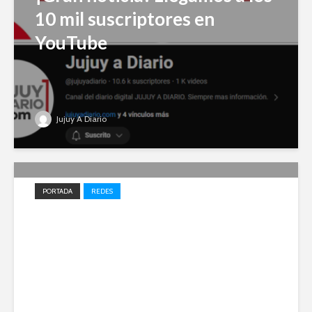
10 mil suscriptores en
YouTube
Jujuy A Diario
PORTADA
REDES
Impulso local: Jujuy A Diario
entre los 20 medios elegidos
en 2023 para el desarrollo
periodístico