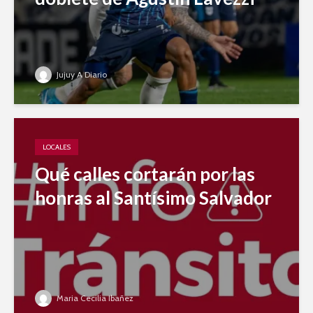
Jujuy A Diario
LOCALES
Qué calles cortarán por las
honras al Santísimo Salvador
Maria Cecilia Ibañez