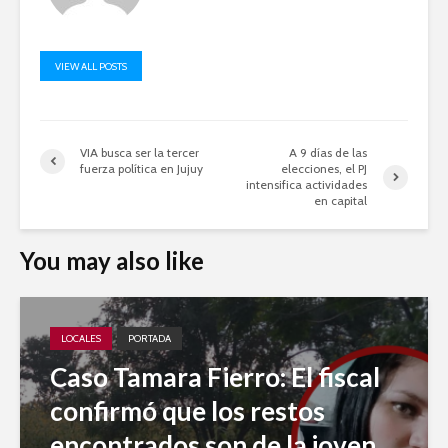
VIEW ALL POSTS
VIA busca ser la tercer
A 9 días de las
fuerza política en Jujuy
elecciones, el PJ
intensifica actividades
en capital
You may also like
LOCALES
PORTADA
Caso Tamara Fierro: El fiscal
confirmó que los restos
encontrados son de la joven