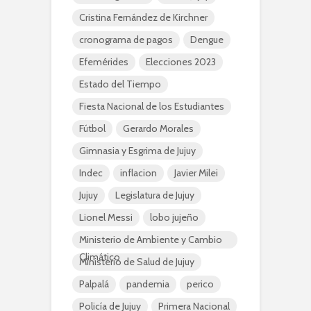
Cristina Fernández de Kirchner
cronograma de pagos
Dengue
Efemérides
Elecciones 2023
Estado del Tiempo
Fiesta Nacional de los Estudiantes
Fútbol
Gerardo Morales
Gimnasia y Esgrima de Jujuy
Indec
inflacion
Javier Milei
Jujuy
Legislatura de Jujuy
Lionel Messi
lobo jujeño
Ministerio de Ambiente y Cambio
Climático
Ministerio de Salud de Jujuy
Palpalá
pandemia
perico
Policía de Jujuy
Primera Nacional