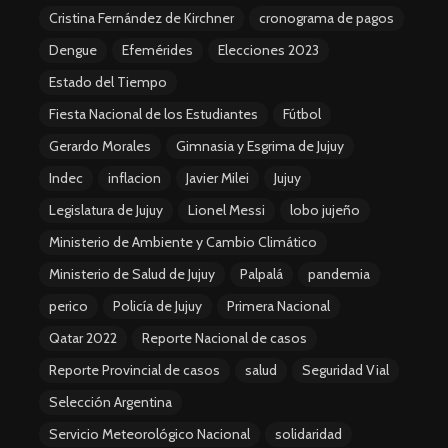
Cristina Fernández de Kirchner
cronograma de pagos
Dengue
Efemérides
Elecciones 2023
Estado del Tiempo
Fiesta Nacional de los Estudiantes
Fútbol
Gerardo Morales
Gimnasia y Esgrima de Jujuy
Indec
inflacion
Javier Milei
Jujuy
Legislatura de Jujuy
Lionel Messi
lobo jujeño
Ministerio de Ambiente y Cambio Climático
Ministerio de Salud de Jujuy
Palpalá
pandemia
perico
Policía de Jujuy
Primera Nacional
Qatar 2022
Reporte Nacional de casos
Reporte Provincial de casos
salud
Seguridad Vial
Selección Argentina
Servicio Meteorológico Nacional
solidaridad