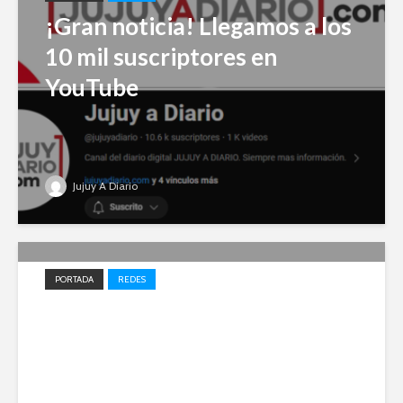
¡Gran noticia! Llegamos a los
10 mil suscriptores en
YouTube
Jujuy A Diario
PORTADA
REDES
Impulso local: Jujuy A Diario
entre los 20 medios elegidos
en 2023 para el desarrollo