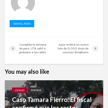
VIEW ALL POSTS
Cumplida la semana
Jujuy recibirá un nuevo
de paro, UTA salió a
lote de 13.000 dosis de
protestar a las calles
vacunas Sinopharm
You may also like
LOCALES
PORTADA
Caso Tamara Fierro: El fiscal
confirmó que los restos