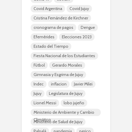
Covid Argentina
Covid Jujuy
Cristina Fernández de Kirchner
cronograma de pagos
Dengue
Efemérides
Elecciones 2023
Estado del Tiempo
Fiesta Nacional de los Estudiantes
Fútbol
Gerardo Morales
Gimnasia y Esgrima de Jujuy
Indec
inflacion
Javier Milei
Jujuy
Legislatura de Jujuy
Lionel Messi
lobo jujeño
Ministerio de Ambiente y Cambio
Climático
Ministerio de Salud de Jujuy
Palpalá
pandemia
perico