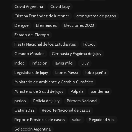
Covid Argentina
Covid Jujuy
Cristina Fernández de Kirchner
cronograma de pagos
Dengue
Efemérides
Elecciones 2023
Estado del Tiempo
Fiesta Nacional de los Estudiantes
Fútbol
Gerardo Morales
Gimnasia y Esgrima de Jujuy
Indec
inflacion
Javier Milei
Jujuy
Legislatura de Jujuy
Lionel Messi
lobo jujeño
Ministerio de Ambiente y Cambio Climático
Ministerio de Salud de Jujuy
Palpalá
pandemia
perico
Policía de Jujuy
Primera Nacional
Qatar 2022
Reporte Nacional de casos
Reporte Provincial de casos
salud
Seguridad Vial
Selección Argentina