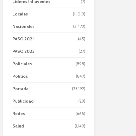
Líderes Influyentes
(7)
Locales
(11.019)
Nacionales
(3.472)
PASO 2021
(45)
PASO 2023
(27)
Policiales
(898)
Política
(847)
Portada
(23.192)
Publicidad
(29)
Redes
(665)
Salud
(1.149)