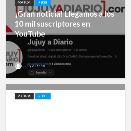
PORTADA
REDES
¡Gran noticia! Llegamos a los
10 mil suscriptores en
YouTube
Jujuy A Diario
PORTADA
REDES
Impulso local: Jujuy A Diario
entre los 20 medios elegidos
en 2023 para el desarrollo