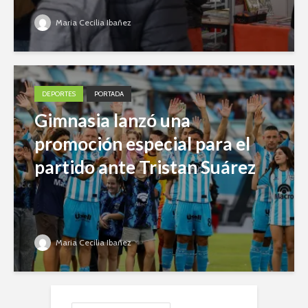
Maria Cecilia Ibañez
DEPORTES
PORTADA
Gimnasia lanzó una
promoción especial para el
partido ante Tristan Suárez
Maria Cecilia Ibañez