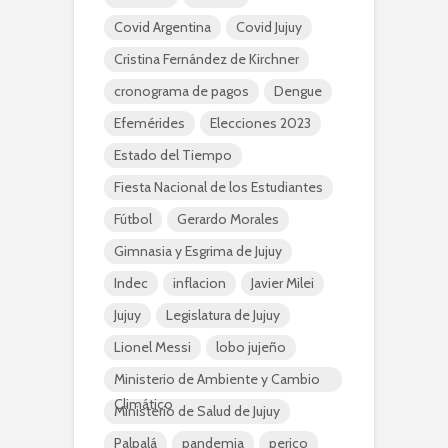
Covid Argentina
Covid Jujuy
Cristina Fernández de Kirchner
cronograma de pagos
Dengue
Efemérides
Elecciones 2023
Estado del Tiempo
Fiesta Nacional de los Estudiantes
Fútbol
Gerardo Morales
Gimnasia y Esgrima de Jujuy
Indec
inflacion
Javier Milei
Jujuy
Legislatura de Jujuy
Lionel Messi
lobo jujeño
Ministerio de Ambiente y Cambio
Climático
Ministerio de Salud de Jujuy
Palpalá
pandemia
perico