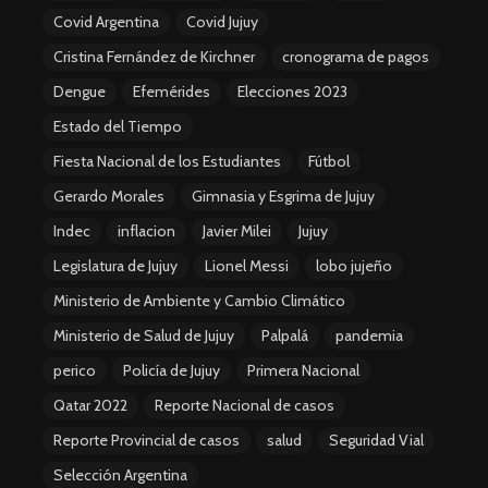
Covid Argentina
Covid Jujuy
Cristina Fernández de Kirchner
cronograma de pagos
Dengue
Efemérides
Elecciones 2023
Estado del Tiempo
Fiesta Nacional de los Estudiantes
Fútbol
Gerardo Morales
Gimnasia y Esgrima de Jujuy
Indec
inflacion
Javier Milei
Jujuy
Legislatura de Jujuy
Lionel Messi
lobo jujeño
Ministerio de Ambiente y Cambio Climático
Ministerio de Salud de Jujuy
Palpalá
pandemia
perico
Policía de Jujuy
Primera Nacional
Qatar 2022
Reporte Nacional de casos
Reporte Provincial de casos
salud
Seguridad Vial
Selección Argentina