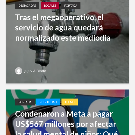
DESTACADAS
LOCALES
PORTADA
Tras el megaoperativo, el
servicio de agua quedará
normalizado este mediodía
Jujuy A Diario
PORTADA
PUBLICIDAD
TECNO
Condenaron a Meta a pagar
US$567 millones por afectar
la salud mental de niños: Qué