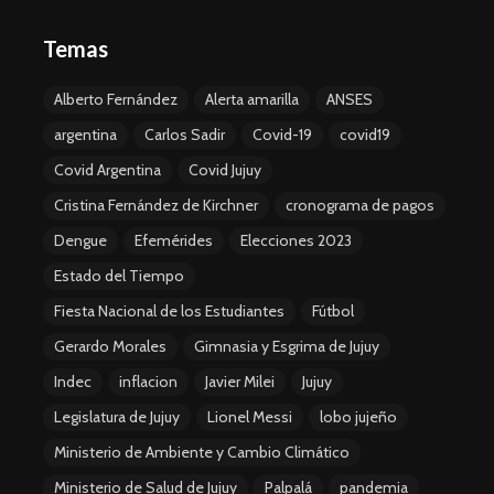
Temas
Alberto Fernández
Alerta amarilla
ANSES
argentina
Carlos Sadir
Covid-19
covid19
Covid Argentina
Covid Jujuy
Cristina Fernández de Kirchner
cronograma de pagos
Dengue
Efemérides
Elecciones 2023
Estado del Tiempo
Fiesta Nacional de los Estudiantes
Fútbol
Gerardo Morales
Gimnasia y Esgrima de Jujuy
Indec
inflacion
Javier Milei
Jujuy
Legislatura de Jujuy
Lionel Messi
lobo jujeño
Ministerio de Ambiente y Cambio Climático
Ministerio de Salud de Jujuy
Palpalá
pandemia