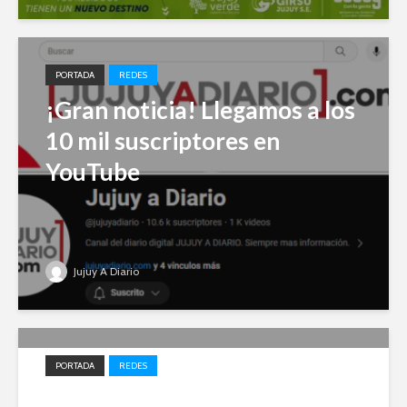
PORTADA
REDES
¡Gran noticia! Llegamos a los
10 mil suscriptores en
YouTube
Jujuy A Diario
PORTADA
REDES
Impulso local: Jujuy A Diario