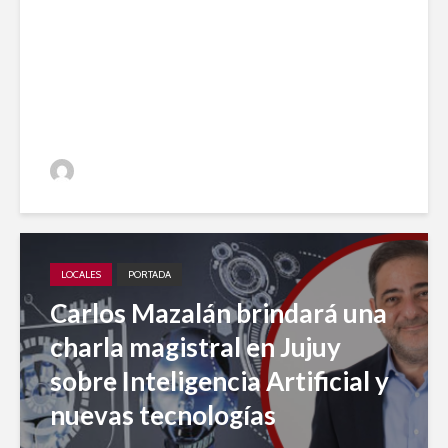
entre los 20 medios elegidos
en 2023 para el desarrollo
periodístico
Jujuy A Diario
LOCALES
PORTADA
Carlos Mazalán brindará una
charla magistral en Jujuy
sobre Inteligencia Artificial y
nuevas tecnologías