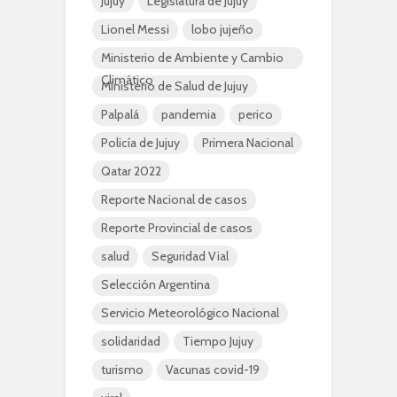
Jujuy
Legislatura de Jujuy
Lionel Messi
lobo jujeño
Ministerio de Ambiente y Cambio
Climático
Ministerio de Salud de Jujuy
Palpalá
pandemia
perico
Policía de Jujuy
Primera Nacional
Qatar 2022
Reporte Nacional de casos
Reporte Provincial de casos
salud
Seguridad Vial
Selección Argentina
Servicio Meteorológico Nacional
solidaridad
Tiempo Jujuy
turismo
Vacunas covid-19