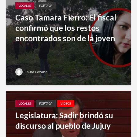
LOCALES
PORTADA
Caso Tamara Fierro: El fiscal
confirmó que los restos
encontrados son de la joven
Laura Lozano
LOCALES
PORTADA
VIDEOS
Legislatura: Sadir brindó su
discurso al pueblo de Jujuy