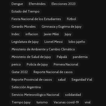
Dengue
Efemérides
Elecciones 2023
Estado del Tiempo
Fiesta Nacional de los Estudiantes
Fútbol
Gerardo Morales
Gimnasia y Esgrima de Jujuy
Indec
inflacion
Javier Milei
Jujuy
Legislatura de Jujuy
Lionel Messi
lobo jujeño
Ministerio de Ambiente y Cambio Climático
Ministerio de Salud de Jujuy
Palpalá
pandemia
perico
Policía de Jujuy
Primera Nacional
Qatar 2022
Reporte Nacional de casos
Reporte Provincial de casos
salud
Seguridad Vial
Selección Argentina
Servicio Meteorológico Nacional
solidaridad
Tiempo Jujuy
turismo
Vacunas covid-19
viral