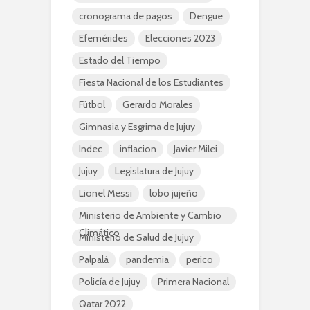
cronograma de pagos
Dengue
Efemérides
Elecciones 2023
Estado del Tiempo
Fiesta Nacional de los Estudiantes
Fútbol
Gerardo Morales
Gimnasia y Esgrima de Jujuy
Indec
inflacion
Javier Milei
Jujuy
Legislatura de Jujuy
Lionel Messi
lobo jujeño
Ministerio de Ambiente y Cambio
Climático
Ministerio de Salud de Jujuy
Palpalá
pandemia
perico
Policía de Jujuy
Primera Nacional
Qatar 2022