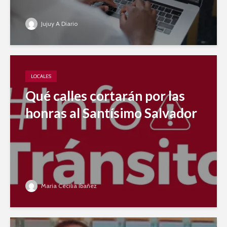
Jujuy A Diario
LOCALES
Qué calles cortarán por las
honras al Santísimo Salvador
Maria Cecilia Ibañez