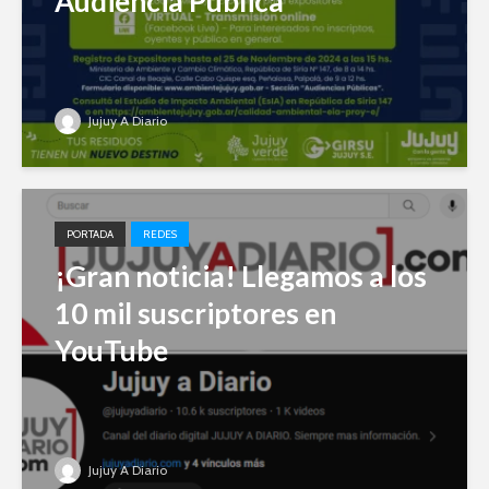
Audiencia Pública
Jujuy A Diario
PORTADA
REDES
¡Gran noticia! Llegamos a los
10 mil suscriptores en
YouTube
Jujuy A Diario