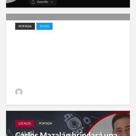
PORTADA
REDES
Impulso local: Jujuy A Diario
entre los 20 medios elegidos
en 2023 para el desarrollo
periodístico
Jujuy A Diario
LOCALES
PORTADA
Carlos Mazalán brindará una