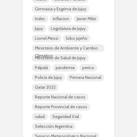
Gimnasia y Esgrima de Jujuy
Indec
inflacion
Javier Milei
Jujuy
Legislatura de Jujuy
Lionel Messi
lobo jujeño
Ministerio de Ambiente y Cambio
Climático
Ministerio de Salud de Jujuy
Palpalá
pandemia
perico
Policía de Jujuy
Primera Nacional
Qatar 2022
Reporte Nacional de casos
Reporte Provincial de casos
salud
Seguridad Vial
Selección Argentina
Servicio Meteorológico Nacional