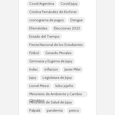
Covid Argentina
Covid Jujuy
Cristina Fernández de Kirchner
cronograma de pagos
Dengue
Efemérides
Elecciones 2023
Estado del Tiempo
Fiesta Nacional de los Estudiantes
Fútbol
Gerardo Morales
Gimnasia y Esgrima de Jujuy
Indec
inflacion
Javier Milei
Jujuy
Legislatura de Jujuy
Lionel Messi
lobo jujeño
Ministerio de Ambiente y Cambio
Climático
Ministerio de Salud de Jujuy
Palpalá
pandemia
perico