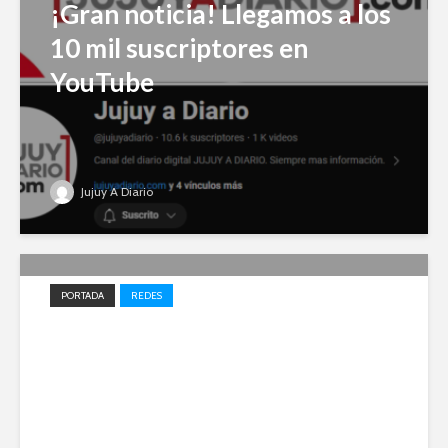
¡Gran noticia! Llegamos a los
10 mil suscriptores en
YouTube
Jujuy A Diario
PORTADA
REDES
Impulso local: Jujuy A Diario
entre los 20 medios elegidos
en 2023 para el desarrollo
periodístico