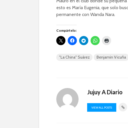
Mauro en el club donde su pequeña R
esto es María Eugenia, que solo busc
permanente con Wanda Nara.
Compártelo:
"La China" Suárez
Benjamin Vicuña
Jujuy A Diario
VIEW ALL POSTS