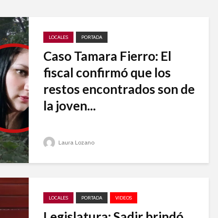
LOCALES
PORTADA
Caso Tamara Fierro: El
fiscal confirmó que los
restos encontrados son de
la joven...
Laura Lozano
LOCALES
PORTADA
VIDEOS
Legislatura: Sadir brindó