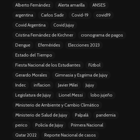
Alberto Fernández
Alerta amarilla
ANSES
argentina
Carlos Sadir
Covid-19
covid19
Covid Argentina
Covid Jujuy
Cristina Fernández de Kirchner
cronograma de pagos
Dengue
Efemérides
Elecciones 2023
Estado del Tiempo
Fiesta Nacional de los Estudiantes
Fútbol
Gerardo Morales
Gimnasia y Esgrima de Jujuy
Indec
inflacion
Javier Milei
Jujuy
Legislatura de Jujuy
Lionel Messi
lobo jujeño
Ministerio de Ambiente y Cambio Climático
Ministerio de Salud de Jujuy
Palpalá
pandemia
perico
Policía de Jujuy
Primera Nacional
Qatar 2022
Reporte Nacional de casos