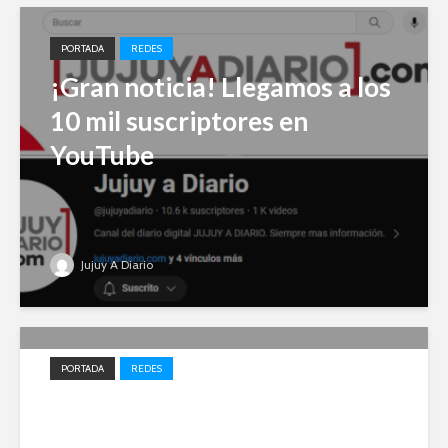
PORTADA
REDES
¡Gran noticia! Llegamos a los
10 mil suscriptores en
YouTube
Jujuy A Diario
PORTADA
REDES
Impulso local: Jujuy A Diario
entre los 20 medios elegidos