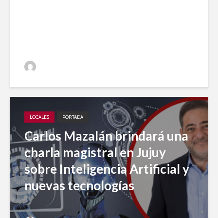
en 2023 para el desarrollo
periodístico
Jujuy A Diario
LOCALES
PORTADA
Carlos Mazalán brindará una
charla magistral en Jujuy
sobre Inteligencia Artificial y
nuevas tecnologías