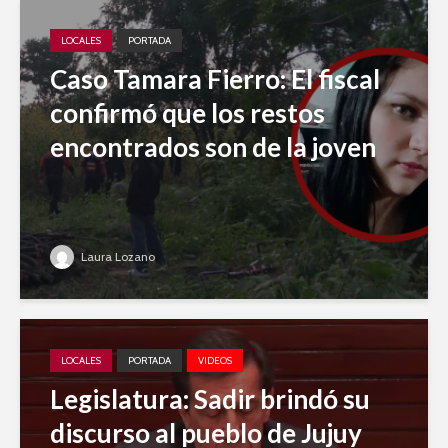
LOCALES
PORTADA
Caso Tamara Fierro: El fiscal
confirmó que los restos
encontrados son de la joven
Laura Lozano
LOCALES
PORTADA
VIDEOS
Legislatura: Sadir brindó su
discurso al pueblo de Jujuy