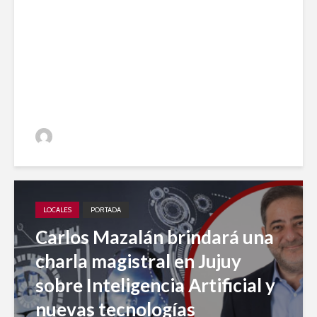
Impulso local: Jujuy A Diario
entre los 20 medios elegidos
en 2023 para el desarrollo
periodístico
Jujuy A Diario
LOCALES
PORTADA
Carlos Mazalán brindará una
charla magistral en Jujuy
sobre Inteligencia Artificial y
nuevas tecnologías