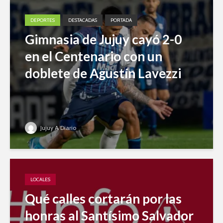
DEPORTES
DESTACADAS
PORTADA
Gimnasia de Jujuy cayó 2-0
en el Centenario con un
doblete de Agustín Lavezzi
Jujuy A Diario
LOCALES
Qué calles cortarán por las
honras al Santísimo Salvador