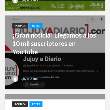
Jujuy A Diario
PORTADA
REDES
¡Gran noticia! Llegamos a los
10 mil suscriptores en
YouTube
Jujuy A Diario
PORTADA
REDES