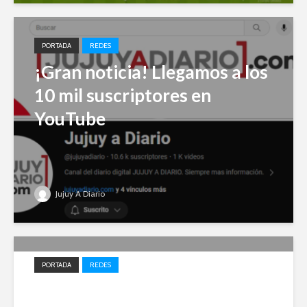
PORTADA
REDES
¡Gran noticia! Llegamos a los
10 mil suscriptores en
YouTube
Jujuy A Diario
PORTADA
REDES
Impulso local: Jujuy A Diario