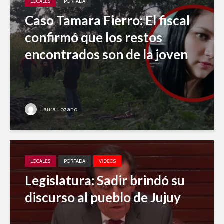
LOCALES
PORTADA
Caso Tamara Fierro: El fiscal
confirmó que los restos
encontrados son de la joven
Laura Lozano
LOCALES
PORTADA
VIDEOS
Legislatura: Sadir brindó su
discurso al pueblo de Jujuy