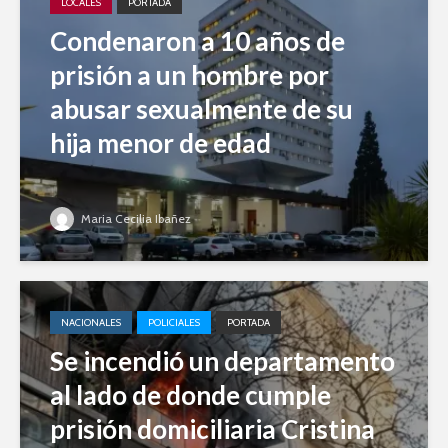
LOCALES
PORTADA
Condenaron a 10 años de
prisión a un hombre por
abusar sexualmente de su
hija menor de edad
Maria Cecilia Ibañez
NACIONALES
POLICIALES
PORTADA
Se incendió un departamento
al lado de donde cumple
prisión domiciliaria Cristina