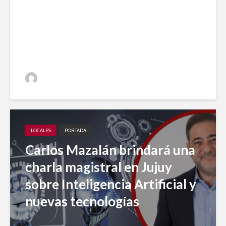
entre los 20 medios elegidos
en 2023 para el desarrollo
periodístico
Jujuy A Diario
LOCALES
PORTADA
Carlos Mazalán brindará una
charla magistral en Jujuy
sobre Inteligencia Artificial y
nuevas tecnologías