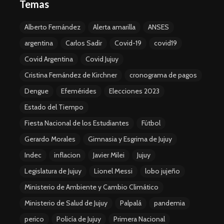
Temas
Alberto Fernández
Alerta amarilla
ANSES
argentina
Carlos Sadir
Covid-19
covid19
Covid Argentina
Covid Jujuy
Cristina Fernández de Kirchner
cronograma de pagos
Dengue
Efemérides
Elecciones 2023
Estado del Tiempo
Fiesta Nacional de los Estudiantes
Fútbol
Gerardo Morales
Gimnasia y Esgrima de Jujuy
Indec
inflacion
Javier Milei
Jujuy
Legislatura de Jujuy
Lionel Messi
lobo jujeño
Ministerio de Ambiente y Cambio Climático
Ministerio de Salud de Jujuy
Palpalá
pandemia
perico
Policía de Jujuy
Primera Nacional