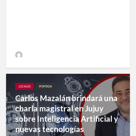
Impulso local: Jujuy A Diario
entre los 20 medios elegidos
en 2023 para el desarrollo
periodístico
Jujuy A Diario
LOCALES
PORTADA
Carlos Mazalán brindará una
charla magistral en Jujuy
sobre Inteligencia Artificial y
nuevas tecnologías