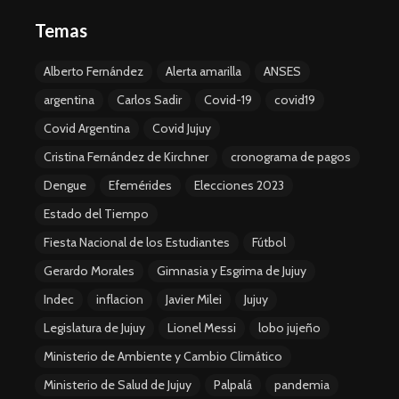
Temas
Alberto Fernández
Alerta amarilla
ANSES
argentina
Carlos Sadir
Covid-19
covid19
Covid Argentina
Covid Jujuy
Cristina Fernández de Kirchner
cronograma de pagos
Dengue
Efemérides
Elecciones 2023
Estado del Tiempo
Fiesta Nacional de los Estudiantes
Fútbol
Gerardo Morales
Gimnasia y Esgrima de Jujuy
Indec
inflacion
Javier Milei
Jujuy
Legislatura de Jujuy
Lionel Messi
lobo jujeño
Ministerio de Ambiente y Cambio Climático
Ministerio de Salud de Jujuy
Palpalá
pandemia