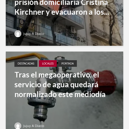
prisión domiciliaria Cristina
Kirchner y evacuaron a los...
Jujuy A Diario
DESTACADAS
LOCALES
PORTADA
Tras el megaoperativo, el
servicio de agua quedará
normalizado este mediodía
Jujuy A Diario