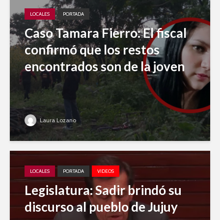
LOCALES
PORTADA
Caso Tamara Fierro: El fiscal
confirmó que los restos
encontrados son de la joven
Laura Lozano
LOCALES
PORTADA
VIDEOS
Legislatura: Sadir brindó su
discurso al pueblo de Jujuy