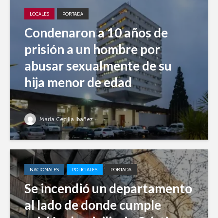
LOCALES
PORTADA
Condenaron a 10 años de
prisión a un hombre por
abusar sexualmente de su
hija menor de edad
Maria Cecilia Ibañez
NACIONALES
POLICIALES
PORTADA
Se incendió un departamento
al lado de donde cumple