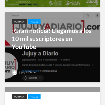
PORTADA
REDES
¡Gran noticia! Llegamos a los
10 mil suscriptores en
YouTube
Jujuy A Diario
PORTADA
REDES