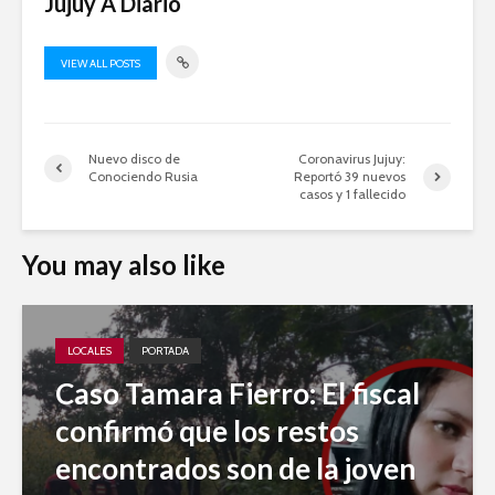
Jujuy A Diario
VIEW ALL POSTS
Nuevo disco de
Coronavirus Jujuy:
Conociendo Rusia
Reportó 39 nuevos
casos y 1 fallecido
You may also like
LOCALES
PORTADA
Caso Tamara Fierro: El fiscal
confirmó que los restos
encontrados son de la joven