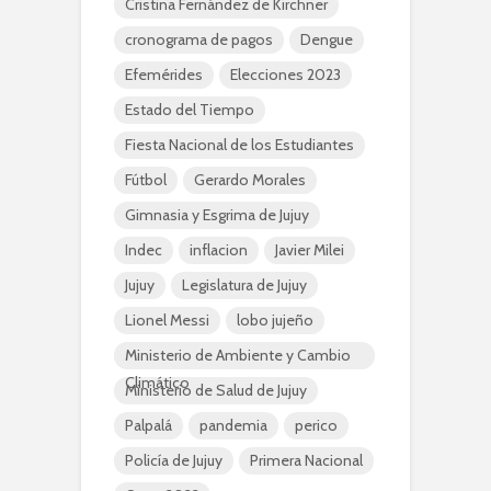
Cristina Fernández de Kirchner
cronograma de pagos
Dengue
Efemérides
Elecciones 2023
Estado del Tiempo
Fiesta Nacional de los Estudiantes
Fútbol
Gerardo Morales
Gimnasia y Esgrima de Jujuy
Indec
inflacion
Javier Milei
Jujuy
Legislatura de Jujuy
Lionel Messi
lobo jujeño
Ministerio de Ambiente y Cambio
Climático
Ministerio de Salud de Jujuy
Palpalá
pandemia
perico
Policía de Jujuy
Primera Nacional