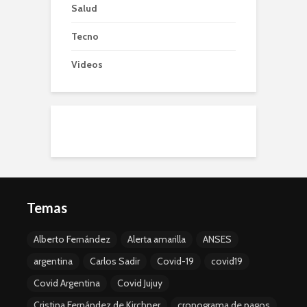
Salud
Tecno
Videos
Temas
Alberto Fernández
Alerta amarilla
ANSES
argentina
Carlos Sadir
Covid-19
covid19
Covid Argentina
Covid Jujuy
Cristina Fernández de Kirchner
cronograma de pagos