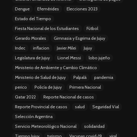
Dengue
Efemérides
Elecciones 2023
Estado del Tiempo
Fiesta Nacional de los Estudiantes
Fútbol
Gerardo Morales
Gimnasia y Esgrima de Jujuy
Indec
inflacion
Javier Milei
Jujuy
Legislatura de Jujuy
Lionel Messi
lobo jujeño
Ministerio de Ambiente y Cambio Climático
Ministerio de Salud de Jujuy
Palpalá
pandemia
perico
Policía de Jujuy
Primera Nacional
Qatar 2022
Reporte Nacional de casos
Reporte Provincial de casos
salud
Seguridad Vial
Selección Argentina
Servicio Meteorológico Nacional
solidaridad
Tiempo Jujuy
turismo
Vacunas covid-19
viral