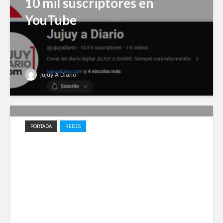
10 mil suscriptores en
YouTube
Jujuy A Diario
PORTADA
REDES
Impulso local: Jujuy A Diario
entre los 20 medios elegidos
en 2023 para el desarrollo
periodístico