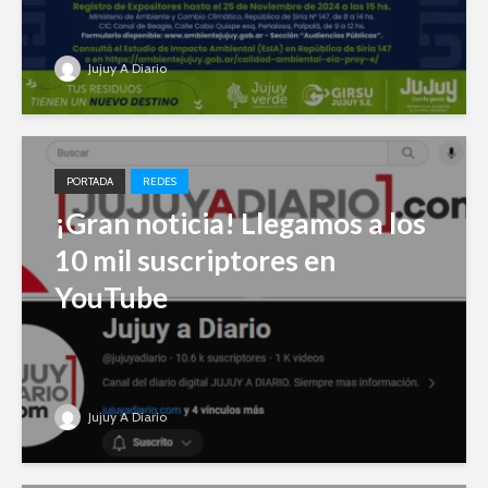
Jujuy A Diario
PORTADA
REDES
¡Gran noticia! Llegamos a los
10 mil suscriptores en
YouTube
Jujuy A Diario