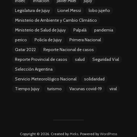
Indec
inflacion
Javier Milei
Jujuy
Legislatura de Jujuy
Lionel Messi
lobo jujeño
Ministerio de Ambiente y Cambio Climático
Ministerio de Salud de Jujuy
Palpalá
pandemia
perico
Policía de Jujuy
Primera Nacional
Qatar 2022
Reporte Nacional de casos
Reporte Provincial de casos
salud
Seguridad Vial
Selección Argentina
Servicio Meteorológico Nacional
solidaridad
Tiempo Jujuy
turismo
Vacunas covid-19
viral
Copyright © 2026. Created by
Meks
. Powered by
WordPress