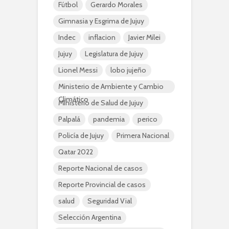
Fútbol
Gerardo Morales
Gimnasia y Esgrima de Jujuy
Indec
inflacion
Javier Milei
Jujuy
Legislatura de Jujuy
Lionel Messi
lobo jujeño
Ministerio de Ambiente y Cambio
Climático
Ministerio de Salud de Jujuy
Palpalá
pandemia
perico
Policía de Jujuy
Primera Nacional
Qatar 2022
Reporte Nacional de casos
Reporte Provincial de casos
salud
Seguridad Vial
Selección Argentina