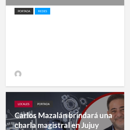
PORTADA
REDES
Impulso local: Jujuy A Diario
entre los 20 medios elegidos
en 2023 para el desarrollo
periodístico
Jujuy A Diario
LOCALES
PORTADA
Carlos Mazalán brindará una
charla magistral en Jujuy