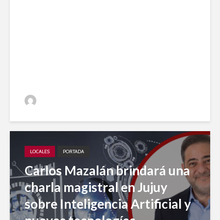
Impulso local: Jujuy A Diario
entre los 20 medios elegidos
en 2023 para el desarrollo
periodístico
Jujuy A Diario
LOCALES
PORTADA
Carlos Mazalán brindará una
charla magistral en Jujuy
sobre Inteligencia Artificial y