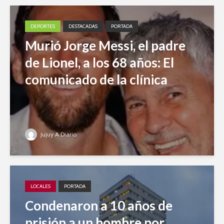
DEPORTES
DESTACADAS
PORTADA
Murió Jorge Messi, el padre
de Lionel, a los 68 años: El
comunicado de la clínica
Jujuy A Diario
LOCALES
PORTADA
Condenaron a 10 años de
prisión a un hombre por