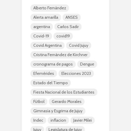
Alberto Fernández
Alerta amarilla
ANSES
argentina
Carlos Sadir
Covid-19
covid19
Covid Argentina
Covid Jujuy
Cristina Fernández de Kirchner
cronograma de pagos
Dengue
Efemérides
Elecciones 2023
Estado del Tiempo
Fiesta Nacional de los Estudiantes
Fútbol
Gerardo Morales
Gimnasia y Esgrima de Jujuy
Indec
inflacion
Javier Milei
Jujuy
Legislatura de Jujuy