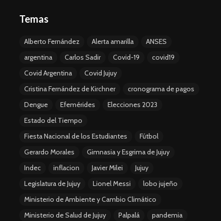
Temas
Alberto Fernández
Alerta amarilla
ANSES
argentina
Carlos Sadir
Covid-19
covid19
Covid Argentina
Covid Jujuy
Cristina Fernández de Kirchner
cronograma de pagos
Dengue
Efemérides
Elecciones 2023
Estado del Tiempo
Fiesta Nacional de los Estudiantes
Fútbol
Gerardo Morales
Gimnasia y Esgrima de Jujuy
Indec
inflacion
Javier Milei
Jujuy
Legislatura de Jujuy
Lionel Messi
lobo jujeño
Ministerio de Ambiente y Cambio Climático
Ministerio de Salud de Jujuy
Palpalá
pandemia