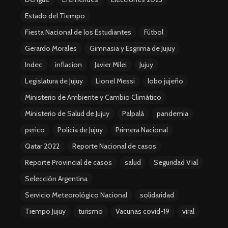
Estado del Tiempo
Fiesta Nacional de los Estudiantes
Fútbol
Gerardo Morales
Gimnasia y Esgrima de Jujuy
Indec
inflacion
Javier Milei
Jujuy
Legislatura de Jujuy
Lionel Messi
lobo jujeño
Ministerio de Ambiente y Cambio Climático
Ministerio de Salud de Jujuy
Palpalá
pandemia
perico
Policía de Jujuy
Primera Nacional
Qatar 2022
Reporte Nacional de casos
Reporte Provincial de casos
salud
Seguridad Vial
Selección Argentina
Servicio Meteorológico Nacional
solidaridad
Tiempo Jujuy
turismo
Vacunas covid-19
viral