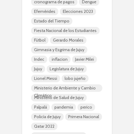
cronograma de pagos
Dengue
Efemérides
Elecciones 2023
Estado del Tiempo
Fiesta Nacional de los Estudiantes
Fútbol
Gerardo Morales
Gimnasia y Esgrima de Jujuy
Indec
inflacion
Javier Milei
Jujuy
Legislatura de Jujuy
Lionel Messi
lobo jujeño
Ministerio de Ambiente y Cambio
Climático
Ministerio de Salud de Jujuy
Palpalá
pandemia
perico
Policía de Jujuy
Primera Nacional
Qatar 2022