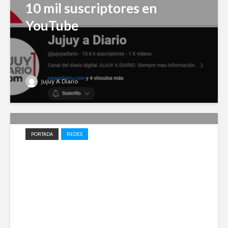
10 mil suscriptores en
YouTube
Jujuy A Diario
PORTADA
REDES
Impulso local: Jujuy A Diario
entre los 20 medios elegidos
en 2023 para el desarrollo
periodístico