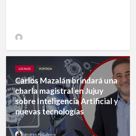
en 2023 para el desarrollo
periodístico
Jujuy A Diario
LOCALES
PORTADA
Carlos Mazalán brindará una
charla magistral en Jujuy
sobre Inteligencia Artificial y
nuevas tecnologías
Andrea M. Cabrera