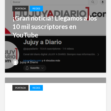
PORTADA
REDES
¡Gran noticia! Llegamos a los
10 mil suscriptores en
YouTube
Jujuy A Diario
PORTADA
REDES
Impulso local: Jujuy A Diario
entre los 20 medios elegidos