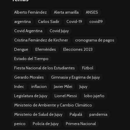
Alberto Fernández
Alerta amarilla
ANSES
argentina
Carlos Sadir
Covid-19
covid19
Covid Argentina
Covid Jujuy
Cristina Fernández de Kirchner
cronograma de pagos
Dengue
Efemérides
Elecciones 2023
Estado del Tiempo
Fiesta Nacional de los Estudiantes
Fútbol
Gerardo Morales
Gimnasia y Esgrima de Jujuy
Indec
inflacion
Javier Milei
Jujuy
Legislatura de Jujuy
Lionel Messi
lobo jujeño
Ministerio de Ambiente y Cambio Climático
Ministerio de Salud de Jujuy
Palpalá
pandemia
perico
Policía de Jujuy
Primera Nacional