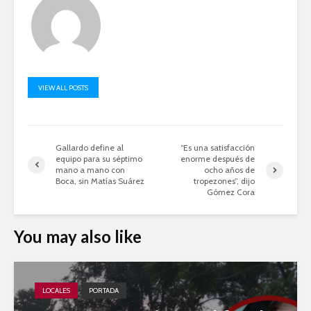
VIEW ALL POSTS
Gallardo define al
“Es una satisfacción
equipo para su séptimo
enorme después de
mano a mano con
ocho años de
Boca, sin Matías Suárez
tropezones”, dijo
Gómez Cora
You may also like
LOCALES
PORTADA