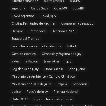
Alberto Fernández
Alerta amarilla
ANSES
argentina
Carlos Sadir
Covid-19
covid19
Covid Argentina
Covid Jujuy
Cristina Fernández de Kirchner
cronograma de pagos
Dengue
Efemérides
Elecciones 2023
Estado del Tiempo
Fiesta Nacional de los Estudiantes
Fútbol
Gerardo Morales
Gimnasia y Esgrima de Jujuy
Indec
inflacion
Javier Milei
Jujuy
Legislatura de Jujuy
Lionel Messi
lobo jujeño
Ministerio de Ambiente y Cambio Climático
Ministerio de Salud de Jujuy
Palpalá
pandemia
perico
Policía de Jujuy
Primera Nacional
Qatar 2022
Reporte Nacional de casos