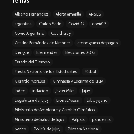
Temas
Alberto Fernández
Alerta amarilla
ANSES
argentina
Carlos Sadir
Covid-19
covid19
Covid Argentina
Covid Jujuy
Cristina Fernández de Kirchner
cronograma de pagos
Dengue
Efemérides
Elecciones 2023
Estado del Tiempo
Fiesta Nacional de los Estudiantes
Fútbol
Gerardo Morales
Gimnasia y Esgrima de Jujuy
Indec
inflacion
Javier Milei
Jujuy
Legislatura de Jujuy
Lionel Messi
lobo jujeño
Ministerio de Ambiente y Cambio Climático
Ministerio de Salud de Jujuy
Palpalá
pandemia
perico
Policía de Jujuy
Primera Nacional